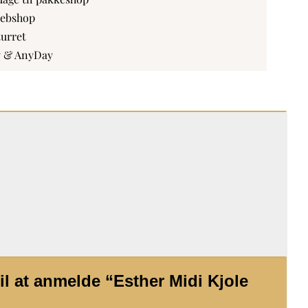
webshop
turret
y & AnyDay
il at anmelde “Esther Midi Kjole