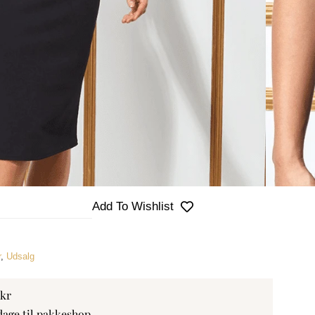
 er derfor ikke
Add To Wishlist
r
,
Udsalg
 kr
dage til pakkeshop