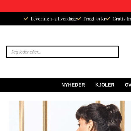
Spring
Levering 1-2 hverdage
Fragt 39 kr
Gratis fr
til
indhold
NYHEDER
KJOLER
O