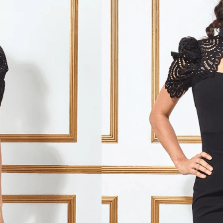
Virkelig smuk midi kjole med flot
Kjolen er med flotte blonder
Pufærmerne fremhæver de flo
Kjolen har en flot udskærin
Lukkes bag på med lynlås
Elegant og flot navy farve
Lækkert og behageligt mater
Den klassiske sort farve giver e
er det perfekt valg til en tur i by
Leder du måske efter en midi kjo
mulighed.
Størrelsesguide:
Midi kjolen er ca. 112 cm lang
Kjolen er i UK størrelser svarend