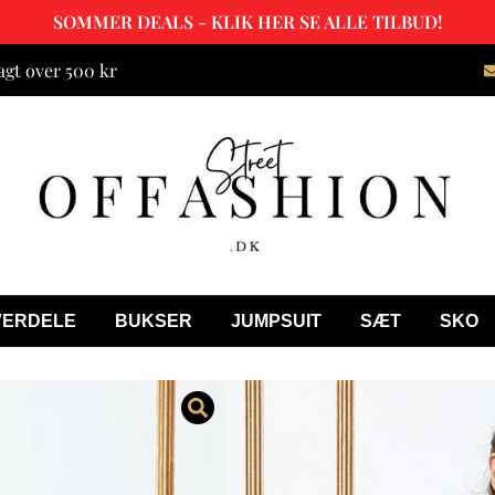
SOMMER DEALS - KLIK HER SE ALLE TILBUD!
agt over 500 kr
VERDELE
BUKSER
JUMPSUIT
SÆT
SKO
Esther Midi K
(0 Kundeanmeldels