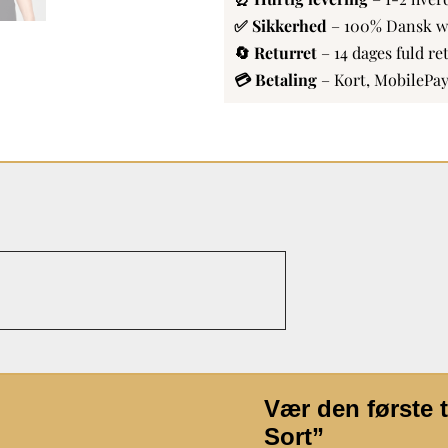
✅ Sikkerhed
– 100% Dansk 
🔄 Returret
– 14 dages fuld re
💳 Betaling
– Kort, MobilePa
Vær den første t
Sort”