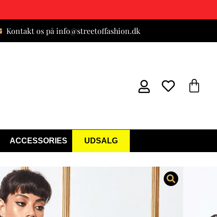
Kontakt os på info@streetoffashion.dk
ACCESSORIES
UDSALG
jole Sort
er)