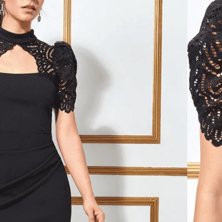
te detaljer, i navy farve og korte ærmer.
 både foran og bagpå.
tte blonder på kjolen
g både foran og bagpå
iale, med en smule stræk
t flot og elegant look, de smukke detaljer gøre at kjolen
en.
le til et brullyp, så er det bestemt også en oplagt
e til: