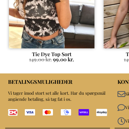
Tie Dye Top Sort
T
149.00
kr.
99.00
kr.
1
BETALINGSMULIGHEDER
KON
Vi tager imod stort set alle kort. Har du spørgsmål
S
angående betaling, så tag fat i os.
V
V