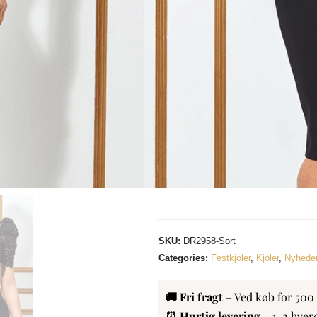
8 = XS, 10 = S, 12 = M, 14 = L
Materiale:
95% polyster, 5% elastane
Sort
Navy
Denne vare er p.t. ikke på lager og
tilgængelig.
SKU:
DR2958-Sort
Categories:
Festkjoler
,
Kjoler
,
Nyhede
🚚 Fri fragt
– Ved køb for 500
⏰ Hurtig levering
– 1-2 hver