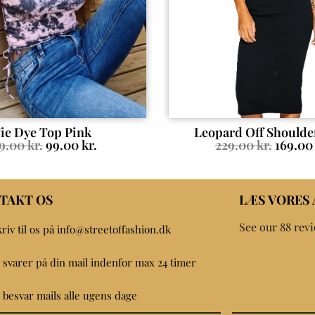
ie Dye Top Pink
Leopard Off Shoulde
49.00
kr.
99.00
kr.
229.00
kr.
169.0
TAKT OS
LÆS VORES
See our 88 rev
kriv til os på info@streetoffashion.dk
i svarer på din mail indenfor max 24 timer
i besvar mails alle ugens dage