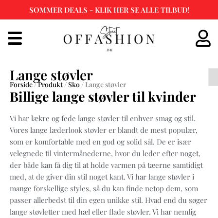
SOMMER DEALS - KLIK HER SE ALLE TILBUD!
Spring
til
indhold
Lange støvler
Forside
/
Produkt
/
Sko
/ Lange støvler
Billige lange støvler til kvinder
Vi har lækre og fede lange støvler til enhver smag og stil.
Vores lange læderlook støvler er blandt de mest populær,
som er komfortable med en god og solid sål. De er især
velegnede til vintermånederne, hvor du leder efter noget,
der både kan få dig til at holde varmen på tæerne samtidigt
med, at de giver din stil noget kant. Vi har lange støvler i
mange forskellige styles, så du kan finde netop dem, som
passer allerbedst til din egen unikke stil. Hvad end du søger
lange støvletter med hæl eller flade støvler. Vi har nemlig