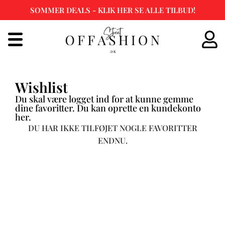
SOMMER DEALS - KLIK HER SE ALLE TILBUD!
Spring
til
indhold
Wishlist
Du skal være logget ind for at kunne gemme
dine favoritter. Du kan oprette en kundekonto
her.
DU HAR IKKE TILFØJET NOGLE FAVORITTER
ENDNU.