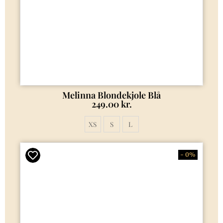
Melinna Blondekjole Blå
249.00
kr.
XS
S
L
- 0%