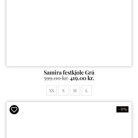
Samira festkjole Grå
599.00
kr.
419.00
kr.
XS
S
M
L
- 0%