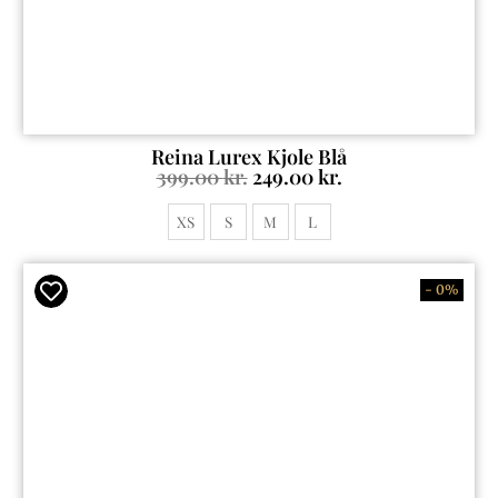
Reina Lurex Kjole Blå
399.00
kr.
249.00
kr.
XS
S
M
L
- 0%