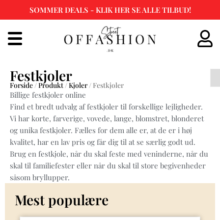
SOMMER DEALS - KLIK HER SE ALLE TILBUD!
Spring
til
indhold
Festkjoler
Forside
/
Produkt
/
Kjoler
/ Festkjoler
Billige festkjoler online
Find et bredt udvalg af festkjoler til forskellige lejligheder.
Vi har korte, farverige, vovede, lange, blomstret, blonderet
og unika festkjoler. Fælles for dem alle er, at de er i høj
kvalitet, har en lav pris og får dig til at se særlig godt ud.
Brug en festkjole, når du skal feste med veninderne, når du
skal til familiefester eller når du skal til store begivenheder
såsom bryllupper.
Mest populære