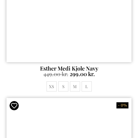
Esther Medi Kjole Navy
449.00
kr.
299.00
kr.
XS
S
M
L
- 0%