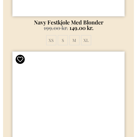
Navy Festkjole Med Blonder
199.00
kr.
149.00
kr.
XS
S
M
XL