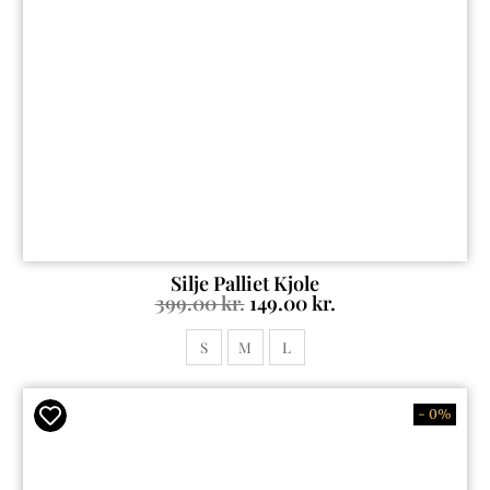
Silje Palliet Kjole
399.00
kr.
149.00
kr.
S
M
L
- 0%