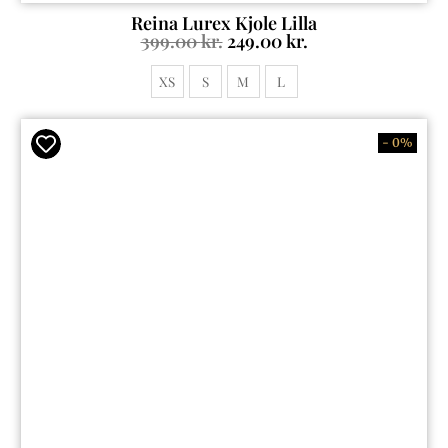
Reina Lurex Kjole Lilla
399.00
kr.
249.00
kr.
XS
S
M
L
- 0%