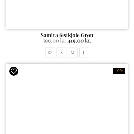
Samira festkjole Grøn
599.00
kr.
419.00
kr.
XS
S
M
L
- 0%