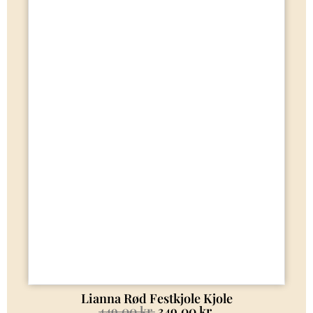
Lianna Rød Festkjole Kjole
449.00
kr.
349.00
kr.