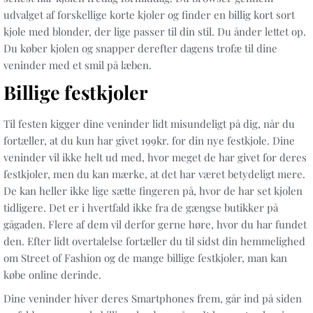
udvalget af forskellige korte kjoler og finder en billig kort sort
kjole med blonder, der lige passer til din stil. Du ånder lettet op.
Du køber kjolen og snapper derefter dagens trofæ til dine
veninder med et smil på læben.
Billige festkjoler
Til festen kigger dine veninder lidt misundeligt på dig, når du
fortæller, at du kun har givet 199kr. for din nye festkjole. Dine
veninder vil ikke helt ud med, hvor meget de har givet for deres
festkjoler, men du kan mærke, at det har været betydeligt mere.
De kan heller ikke lige sætte fingeren på, hvor de har set kjolen
tidligere. Det er i hvertfald ikke fra de gængse butikker på
gågaden. Flere af dem vil derfor gerne høre, hvor du har fundet
den. Efter lidt overtalelse fortæller du til sidst din hemmelighed
om Street of Fashion og de mange billige festkjoler, man kan
købe online derinde.
Dine veninder hiver deres Smartphones frem, går ind på siden