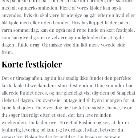
ens pæneste outfit på – det er jo ikke kun bruden, der skal løbe
med alt opmærksomheden. Flere af vores kjoler kan også
anvendes, hvis du skal være brudepige og går efter en hvid eller
blå kjole med eller uden blonder. Hvis brylluppet falder på en
varm sommerdag, kan du også med rette finde en kort festkjole,
som kan give dig større velvære og muligheden for at nyde
dagen i fulde drag. Og måske vise din lidt mere vovede side
frem.
Korte festkjoler
Det er tirsdag aften, og du har stadig ikke fundet den perfekte
korte kjole til weekendens store fest endnu. Dine veninder har
allerede fundet deres, og har glædeligt vist dig dem på Snapchat
i løbet af dagen. Du overvejer at tage ind til byen i morgen for at
købe festkjolen. Du giver dog lige nettet en sidste chance, hvor
du søger ihærdigt efter et sted, der kan levere inden
weekenden. Du falder over Street of Fashion og ser, at der er
lynhurtig levering på kun 1-2 hverdage, hvilket betyder du
senest har kjolen fredag formiddag. Du browser gennem