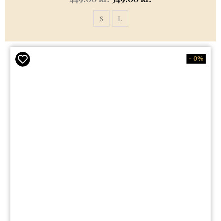
S
L
- 0%