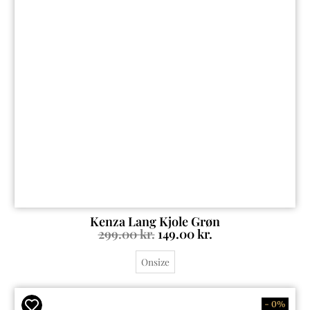
Kenza Lang Kjole Grøn
299.00
kr.
149.00
kr.
Onsize
- 0%