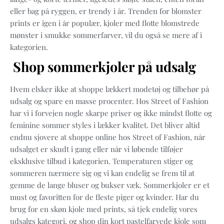
eller bag på ryggen, er trendy i år. Trenden for blomster
prints er igen i år populær, kjoler med flotte blomstrede
mønster i smukke sommerfarver, vil du også se mere af i
kategorien.
Shop sommerkjoler på udsalg
Hvem elsker ikke at shoppe lækkert modetøj og tilbehør på
udsalg og spare en masse procenter. Hos Street of Fashion
har vi i forvejen nogle skarpe priser og ikke mindst flotte og
feminine sommer styles i lækker kvalitet. Det bliver altid
endnu sjovere at shoppe online hos Street of Fashion, når
udsalget er skudt i gang eller når vi løbende tilføjer
eksklusive tilbud i kategorien. Temperaturen stiger og
sommeren nærmere sig og vi kan endelig se frem til at
gemme de lange bluser og bukser væk. Sommerkjoler er et
must og favoritten for de fleste piger og kvinder. Har du
brug for en skøn kjole med prints, så tjek endelig vores
udsalgs kategori, og shop din kort pastelfarvede kjole som