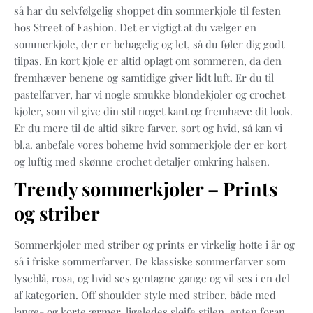
så har du selvfølgelig shoppet din sommerkjole til festen
hos Street of Fashion. Det er vigtigt at du vælger en
sommerkjole, der er behagelig og let, så du føler dig godt
tilpas. En kort kjole er altid oplagt om sommeren, da den
fremhæver benene og samtidige giver lidt luft. Er du til
pastelfarver, har vi nogle smukke blondekjoler og crochet
kjoler, som vil give din stil noget kant og fremhæve dit look.
Er du mere til de altid sikre farver, sort og hvid, så kan vi
bl.a. anbefale vores boheme hvid sommerkjole der er kort
og luftig med skønne crochet detaljer omkring halsen.
Trendy sommerkjoler – Prints
og striber
Sommerkjoler med striber og prints er virkelig hotte i år og
så i friske sommerfarver. De klassiske sommerfarver som
lyseblå, rosa, og hvid ses gentagne gange og vil ses i en del
af kategorien. Off shoulder style med striber, både med
lange- og korte ærmer, ligeledes sløjfe stilen, enten foran