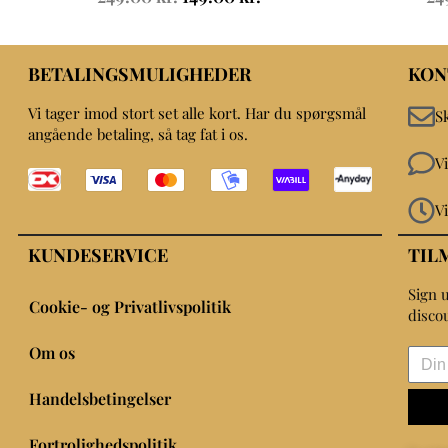
BETALINGSMULIGHEDER
KON
Vi tager imod stort set alle kort. Har du spørgsmål
S
angående betaling, så tag fat i os.
V
V
KUNDESERVICE
TIL
Sign u
Cookie- og Privatlivspolitik
disco
Om os
Handelsbetingelser
Fortrolighedspolitik