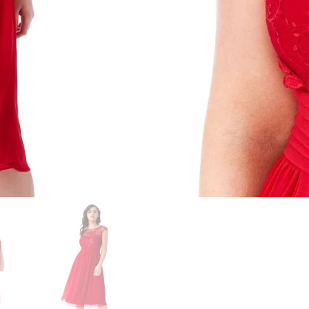
💳 Betaling
– Kort, MobilePa