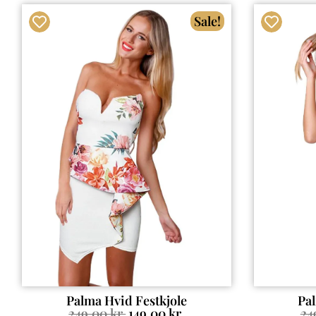
Sale!
Palma Hvid Festkjole
Pal
249.00
kr.
149.00
kr.
24