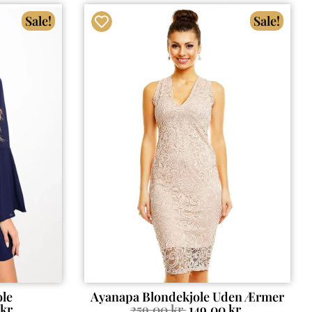
Sale!
Sale!
ole
Ayanapa Blondekjole Uden Ærmer
kr.
259.00
kr.
149.00
kr.