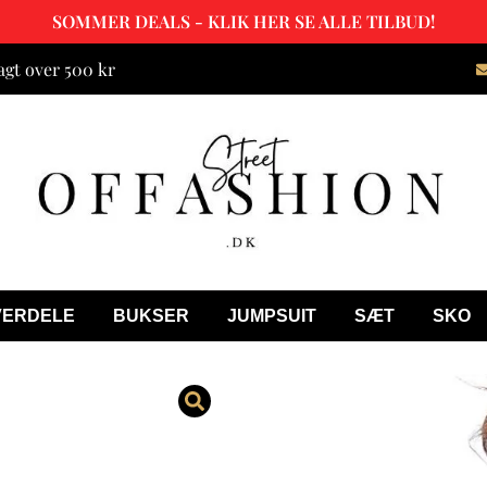
SOMMER DEALS - KLIK HER SE ALLE TILBUD!
agt over 500 kr
VERDELE
BUKSER
JUMPSUIT
SÆT
SKO
Lianna Rød F
449.00
kr.
349.00
kr.