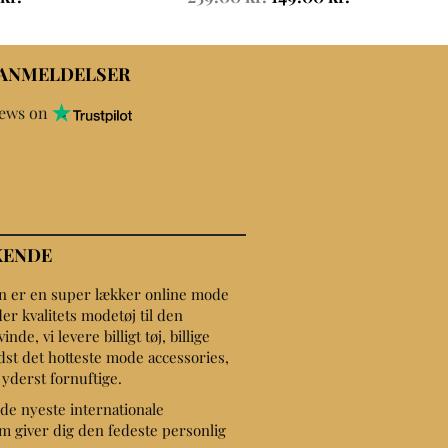
 ANMELDELSER
iews on
KENDE
on er en super lækker online mode
er kvalitets modetøj til den
de, vi levere billigt tøj, billige
dst det hotteste mode accessories,
r yderst fornuftige.
de nyeste internationale
 giver dig den fedeste personlig