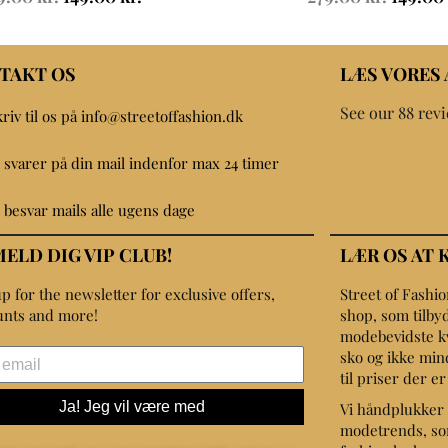
TAKT OS
LÆS VORES
See our 88 rev
kriv til os på info@streetoffashion.dk
i svarer på din mail indenfor max 24 timer
i besvar mails alle ugens dage
MELD DIG VIP CLUB!
LÆR OS AT 
p for the newsletter for exclusive offers,
Street of Fashi
unts and more!
shop, som tilbyd
modebevidste kvin
sko og ikke min
til priser der e
Ja! Jeg vil være med
Vi håndplukker 
modetrends, som