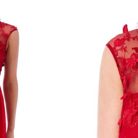
(0 Kundeanmeldels
Størrelse
S
L
TILFØJ TIL 
SKU:
N/A
Categories:
Festkjoler
,
Best Sellers
,
K
🚚 Fri fragt
– Ved køb for 500
⏰ Hurtig levering
– 1-2 hver
✅ Sikkerhed
– 100% Dansk 
🔄 Returret
– 14 dages fuld re