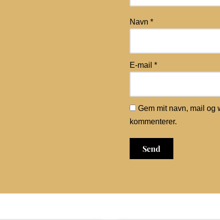
Navn
*
E-mail
*
Gem mit navn, mail og 
kommenterer.