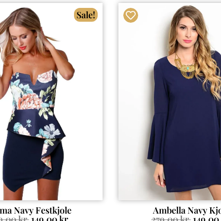
Sale!
ma Navy Festkjole
Ambella Navy Kj
9.00
kr.
149.00
kr.
279.00
kr.
149.00