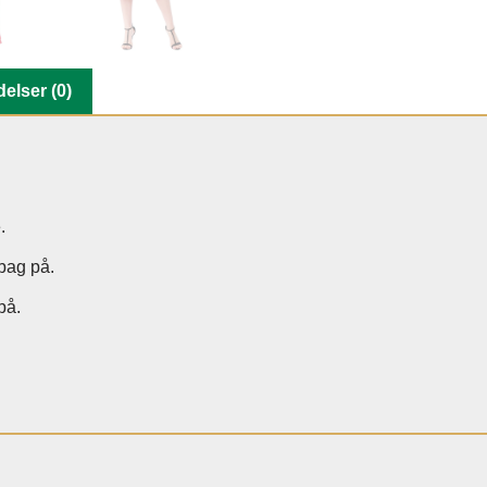
elser (0)
.
 bag på.
på.