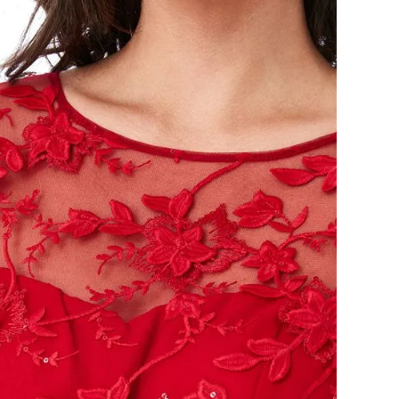
er)
KURV
Add To Wishlist
joler
,
Korte kjoler
,
Udsalg
 kr
dage til pakkeshop
webshop
turret