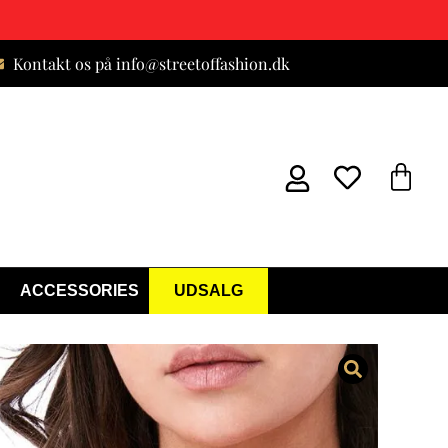
Kontakt os på info@streetoffashion.dk
ACCESSORIES
UDSALG
estkjole Kjole