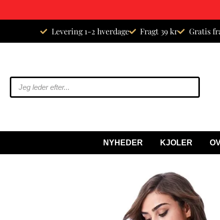
Spring
Levering 1-2 hverdage
Fragt 39 kr
Gratis fr
til
indhold
NYHEDER
KJOLER
O