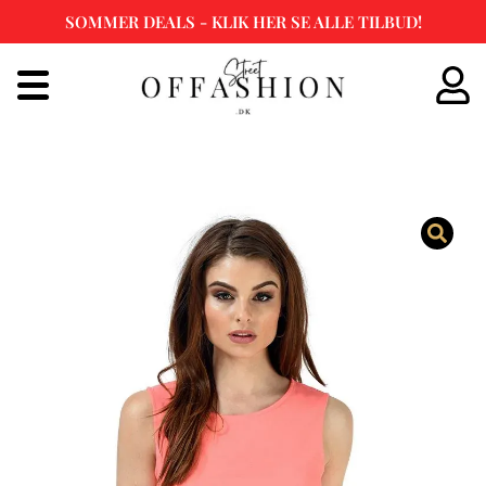
SOMMER DEALS - KLIK HER SE ALLE TILBUD!
Spring
til
indhold