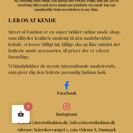
By entering your email, you accept our Privacy Policy and say yes to
receiving offers and news about our products via email.
You can
unsubscribe from newsletters at any time.
LÆR OS AT KENDE
Street of Fashion er en super lækker online mode shop,
som tilbyder kvalitets modetøj til den modebevidste
kvinde, vi levere billigt tøj, billige sko og ikke mindst det
hotteste mode accessories, til priser der er yderst
fornuftige.
Vi håndplukker de nyeste internationale modetrends,
som giver dig den fedeste personlig fashion look.
Facebook
0
Instagram
© 2026 | streetoffashion.dk | info@streetoffashion.dk
Adresse: Sejerskovvænget 1, 5260 Odense S, Danmark