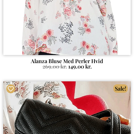
Alanza Bluse Med Perler Hvid
269.00
kr.
149.00
kr.
Sale!