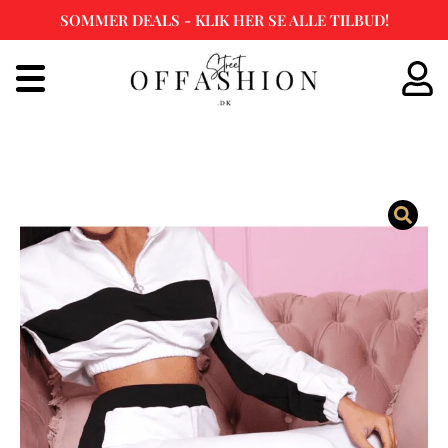
SOMMER DEALS - KLIK HER SE ALLE TILBUD!
Spring
til
indhold