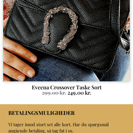
Eveena Crossover Taske Sort
299.00
kr.
249.00
kr.
BETALINGSMULIGHEDER
Vi tager imod stort set alle kort. Har du spørgsmål
angående betaling, så tag fat i os.