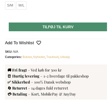
S/M
M/L
TILFØJ TIL KURV
Add To Wishlist
SKU:
N/A
Categories:
Bukser
,
Nyheder
,
Tracksuit
,
Udsalg
🚚 Fri fragt
– Ved køb for 500 kr
⏰ Hurtig levering
– 1-2 hverdage til pakkeshop
✅ Sikkerhed
– 100% Dansk webshop
🔄 Returret
– 14 dages fuld returret
💳 Betaling
– Kort, MobilePay & AnyDay