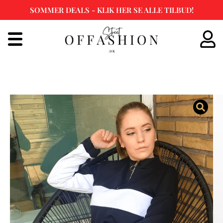
SOMMER DEALS - KLIK HER SE ALLE TILBUD!
Spring
til
indhold