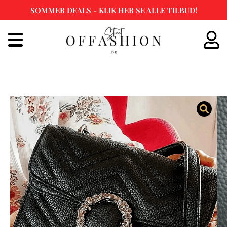
SOMMER DEALS - KLIK HER SE ALLE TILBUD!
Spring
til
indhold