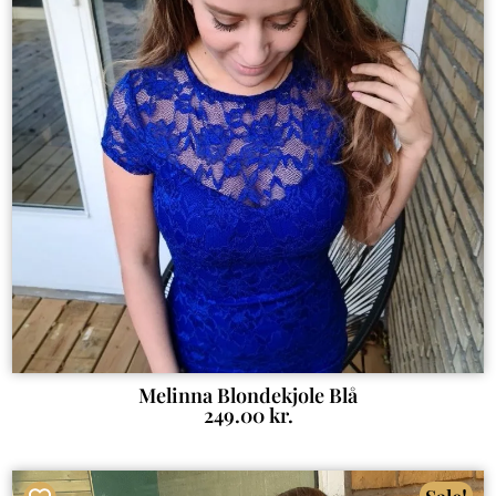
Melinna Blondekjole Blå
249.00
kr.