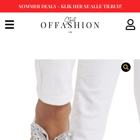
SOMMER DEALS - KLIK HER SE ALLE TILBUD!
Spring
til
indhold