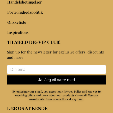
Handelsbetingelser
Fortrolighedspolitik
Ønskeliste
Inspirations
TILMELD DIG VIP CLUB!
Sign up for the newsletter for exclusive offers, discounts
and more!
Ja! Jeg vil være med
By entering your email, you accept our Privacy Policy and say yes to
receiving offers and news about our products via email.
You can
unsubscribe from newsletters at any time.
LÆR OS AT KENDE