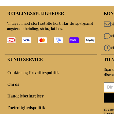
BETALINGSMULIGHEDER
KON
Vi tager imod stort set alle kort. Har du spørgsmål
S
angående betaling, så tag fat i os.
V
V
KUNDESERVICE
TIL
Sign u
Cookie- og Privatlivspolitik
disco
Om os
Handelsbetingelser
Fortrolighedspolitik
By ente
to rece