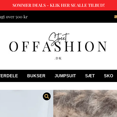
SOMMER DEALS - KLIK HER SE ALLE TILBUD!
agt over 500 kr
VERDELE
BUKSER
JUMPSUIT
SÆT
SKO
Clara Bamses
299.00
kr.
99.00
kr.