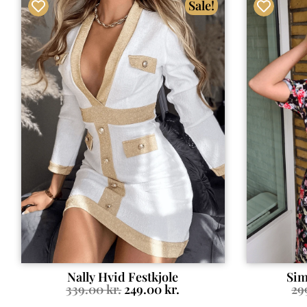
Sale!
Nally Hvid Festkjole
Sim
339.00
kr.
249.00
kr.
29