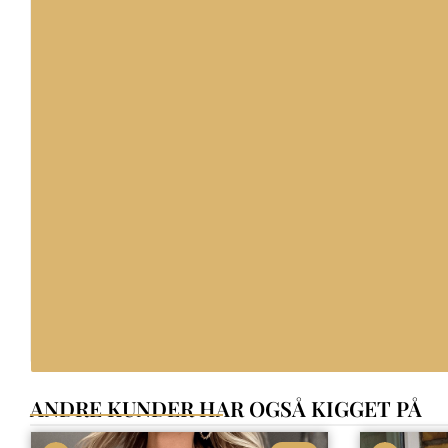
ANDRE KUNDER HAR OGSÅ KIGGET PÅ