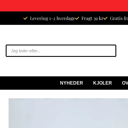
Spring
Levering 1-2 hverdage
Fragt 39 kr
Gratis fr
til
indhold
NYHEDER
KJOLER
O