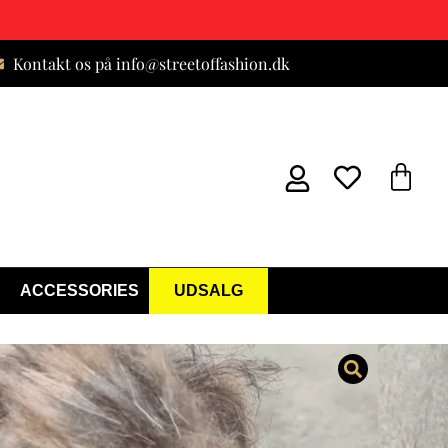
Kontakt os på info@streetoffashion.dk
ACCESSORIES
UDSALG
tøvler Rød