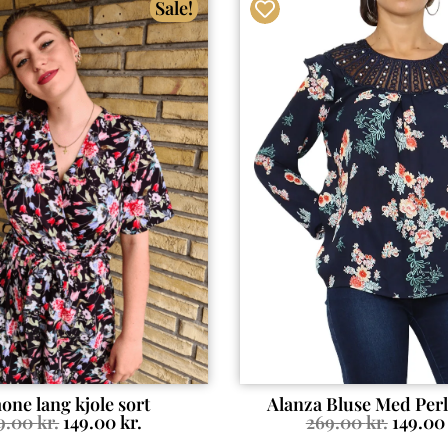
Sale!
one lang kjole sort
Alanza Bluse Med Per
9.00
kr.
149.00
kr.
269.00
kr.
149.0