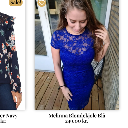
Sale!
ler Navy
Melinna Blondekjole Blå
0
kr.
249.00
kr.