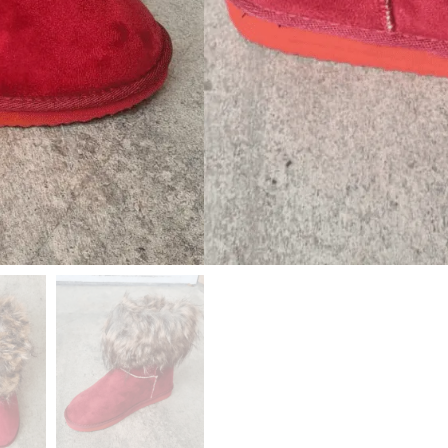
💳 Betaling
– Kort, MobilePa