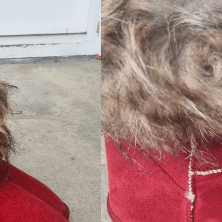
(0 Kundeanmeldels
Vælg størrelse
38
39
TILFØJ TIL 
SKU:
N/A
Categories:
Bamsestøvler
,
Nyheder
,
🚚 Fri fragt
– Ved køb for 500
⏰ Hurtig levering
– 1-2 hver
✅ Sikkerhed
– 100% Dansk 
🔄 Returret
– 14 dages fuld re