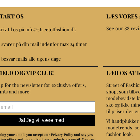
TAKT OS
LÆS VORES
See our 88 rev
kriv til os på info@streetoffashion.dk
i svarer på din mail indenfor max 24 timer
i besvar mails alle ugens dage
MELD DIG VIP CLUB!
LÆR OS AT 
p for the newsletter for exclusive offers,
Street of Fashi
unts and more!
shop, som tilbyd
modebevidste kvin
sko og ikke min
til priser der e
Ja! Jeg vil være med
Vi håndplukker 
modetrends, som
fashion look.
ring your email, you accept our Privacy Policy and say yes
iving offers and news about our products via email.
You can