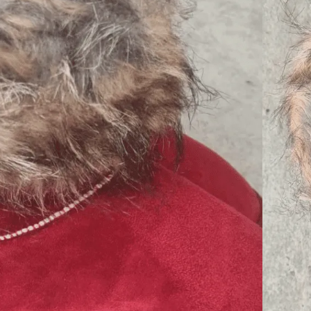
er)
KURV
Add To Wishlist
Sko
,
Udsalg
 kr
dage til pakkeshop
webshop
turret