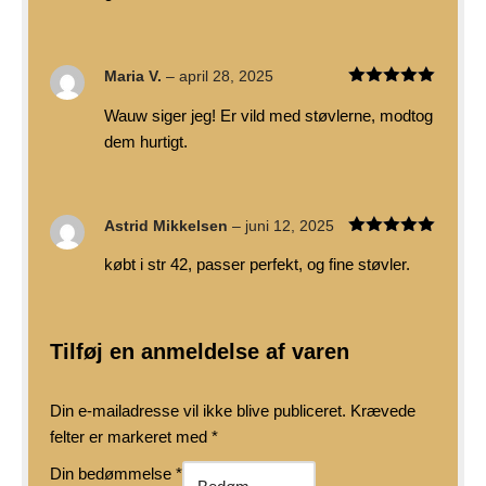
Maria V.
–
april 28, 2025
Vurderet
5
Wauw siger jeg! Er vild med støvlerne, modtog
ud af 5
dem hurtigt.
Astrid Mikkelsen
–
juni 12, 2025
Vurderet
5
købt i str 42, passer perfekt, og fine støvler.
ud af 5
Tilføj en anmeldelse af varen
Din e-mailadresse vil ikke blive publiceret.
Krævede
felter er markeret med
*
Din bedømmelse
*