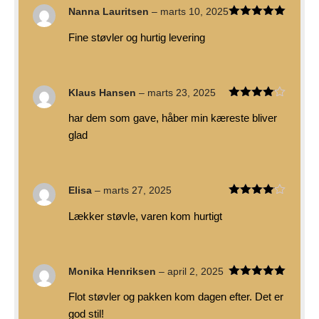
Nanna Lauritsen
–
marts 10, 2025
Vurderet
5
Fine støvler og hurtig levering
ud af 5
Klaus Hansen
–
marts 23, 2025
Vurderet
har dem som gave, håber min kæreste bliver
4
ud af
5
glad
Elisa
–
marts 27, 2025
Vurderet
Lækker støvle, varen kom hurtigt
4
ud af
5
Monika Henriksen
–
april 2, 2025
Vurderet
5
Flot støvler og pakken kom dagen efter. Det er
ud af 5
god stil!