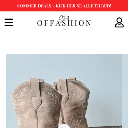
SOMMER DEALS - KLIK HER SE ALLE TILBUD!
Spring
til
indhold