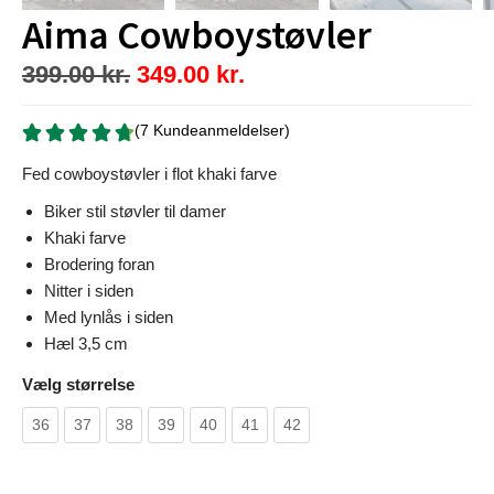
Aima Cowboystøvler
399.00
kr.
349.00
kr.
(7 Kundeanmeldelser)
Fed cowboystøvler i flot khaki farve
Biker stil støvler til damer
Khaki farve
Brodering foran
Nitter i siden
Med lynlås i siden
Hæl 3,5 cm
Vælg størrelse
36
37
38
39
40
41
42