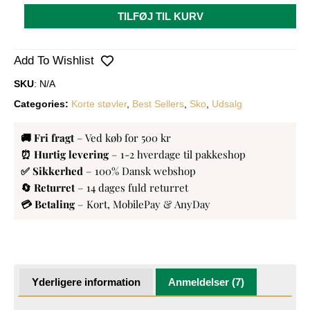
TILFØJ TIL KURV
Add To Wishlist
SKU
: N/A
Categories:
Korte støvler
,
Best Sellers
,
Sko
,
Udsalg
🚚 Fri fragt
– Ved køb for 500 kr
⏰ Hurtig levering
– 1-2 hverdage til pakkeshop
✅ Sikkerhed
– 100% Dansk webshop
🔄 Returret
– 14 dages fuld returret
💳 Betaling
– Kort, MobilePay & AnyDay
Yderligere information
Anmeldelser (7)