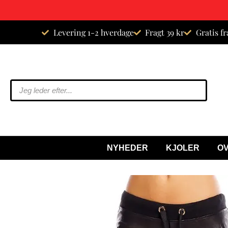
Spring
Levering 1-2 hverdage
Fragt 39 kr
Gratis fr
til
indhold
NYHEDER
KJOLER
O