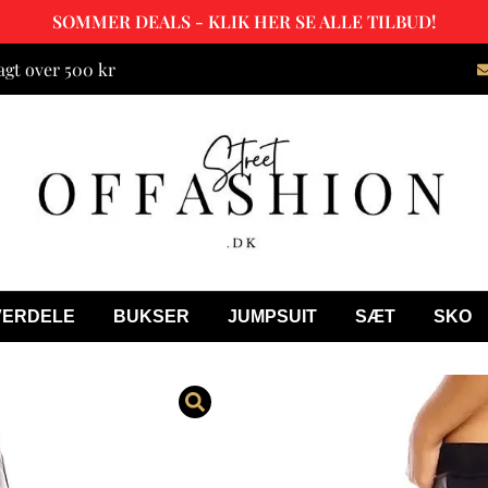
SOMMER DEALS - KLIK HER SE ALLE TILBUD!
agt over 500 kr
VERDELE
BUKSER
JUMPSUIT
SÆT
SKO
Alessa Sort 
(0 Kundeanmeldels