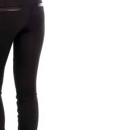
 er derfor ikke
Add To Wishlist
ns
,
Udsalg
 kr
dage til pakkeshop
webshop
turret
y & AnyDay