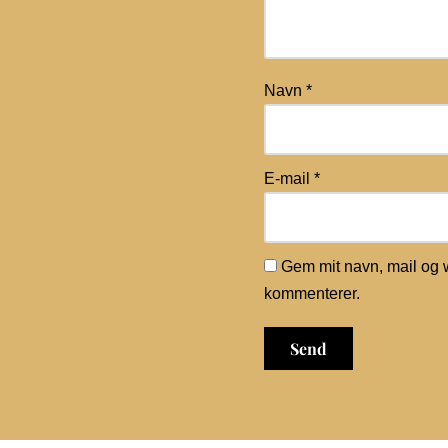
Navn
*
E-mail
*
Gem mit navn, mail og 
kommenterer.