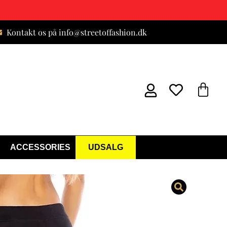
Kontakt os på info@streetoffashion.dk
ACCESSORIES
UDSALG
Bukser
er)