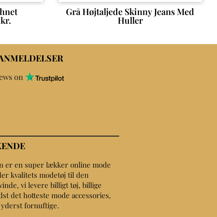
shnet
Grå Højtaljede Skinny Jeans Med
0
kr.
Huller
 ANMELDELSER
iews on
KENDE
on er en super lækker online mode
er kvalitets modetøj til den
de, vi levere billigt tøj, billige
dst det hotteste mode accessories,
r yderst fornuftige.