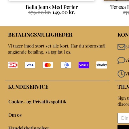
Bella Jeans Med Perler
Teresa 
279.00
kr.
149.00
kr.
27
BETALINGSMULIGHEDER
KON
Vi tager imod stort set alle kort. Har du spørgsmål
S
angående betaling, så tag fat i os.
V
V
KUNDESERVICE
TIL
Sign u
Cookie- og Privatlivspolitik
disco
Om os
Handelsbetingelser