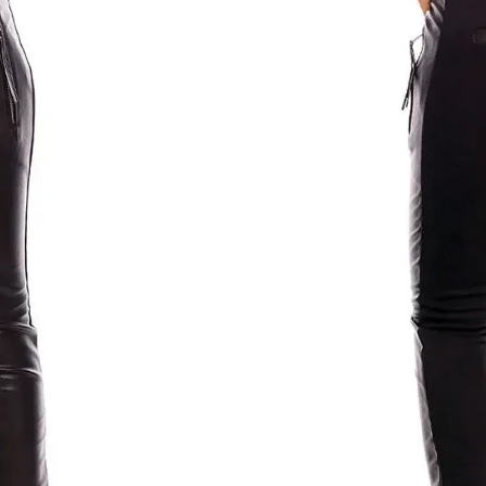
Denne vare er p.t. ikke på lager og
tilgængelig.
SKU:
N/A
Categories:
Sweatpants
,
Bukser
,
Jea
🚚 Fri fragt
– Ved køb for 500
⏰ Hurtig levering
– 1-2 hver
✅ Sikkerhed
– 100% Dansk 
🔄 Returret
– 14 dages fuld re
💳 Betaling
– Kort, MobilePa