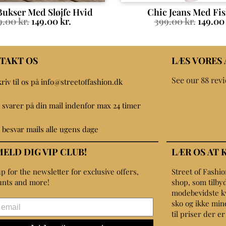
Bukser Med Sløjfe Hvid
Chic Jeans Med Fi
9.00
kr.
149.00
kr.
399.00
kr.
149.0
TAKT OS
LÆS VORES
See our 88 rev
kriv til os på info@streetoffashion.dk
i svarer på din mail indenfor max 24 timer
i besvar mails alle ugens dage
MELD DIG VIP CLUB!
LÆR OS AT 
p for the newsletter for exclusive offers,
Street of Fashi
unts and more!
shop, som tilbyd
modebevidste kvin
sko og ikke min
til priser der e