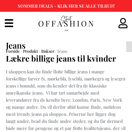
SOMMER DEALS - KLIK HER SE ALLE TILBUD!
Spring
til
indhold
Jeans
Forside
/
Produkt
/
Bukser
/ Jeans
Lækre billige jeans til kvinder
I shoppen kan du finde flotte billige jeans i mange
forskellige farver fx, mørkeblå, lyseblå, mørkegrå og lysegrå
jeans i bomuld, som du kender det fra de klassiske
amerikanske jeans. Vi har tæt samarbejde med
leverandører fra de kendte byer, London, Paris, New York
og mange andre. Du vil derfor altid kunne finde, nutidens
mest trendy jeans på shoppen. Priserne her ligger dog
langt under, hvad du finde andre steder, og du får dermed
både mere for pengene og et par flotte kvalitetsjeans, der vil