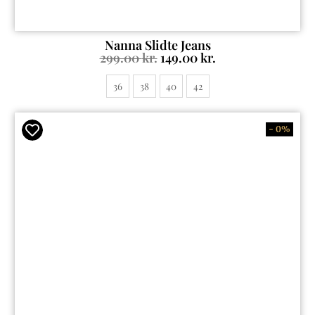
Nanna Slidte Jeans
299.00
kr.
149.00
kr.
36
38
40
42
- 0%