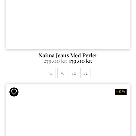
Naima Jeans Med Perler
279.00
kr.
179.00
kr.
34
36
40
42
- 0%