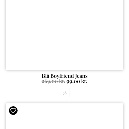
Blå Boyfriend Jeans
269.00
kr.
99.00
kr.
36