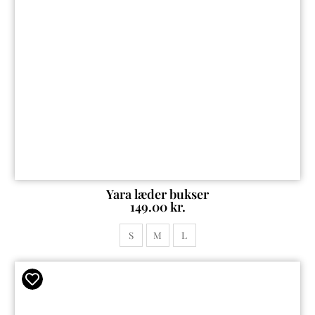
Yara læder bukser
149.00
kr.
S
M
L