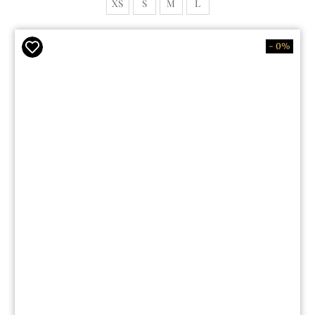
XS
S
M
L
- 0%