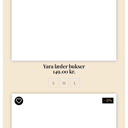
Yara læder bukser
149.00
kr.
S
M
L
- 0%