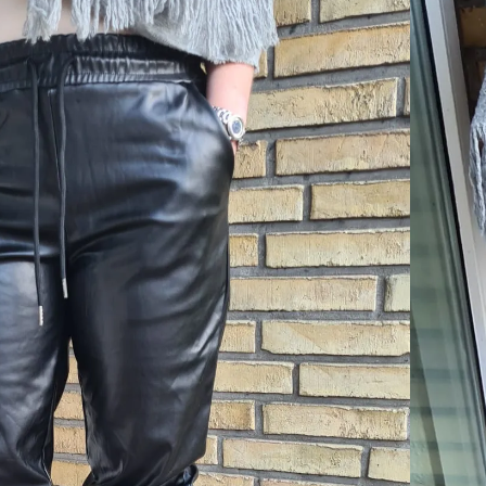
er)
r?
 garderobe!
er
velse for mål.