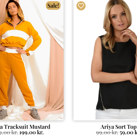
Sale!
a Tracksuit Mustard
Ariya Sort Top
9.00
kr.
199.00
kr.
99.00
kr.
59.00
k