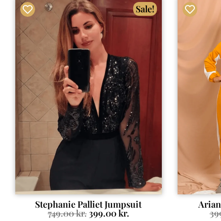
Sale!
Stephanie Palliet Jumpsuit
Arian
749.00
kr.
399.00
kr.
39