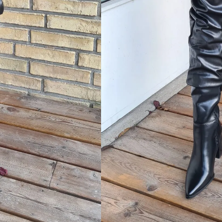
Vælg størrelse
S
M
L
TILFØJ TIL 
SKU:
N/A
Categories:
Bukser
,
Jeans
,
Nyheder
🚚 Fri fragt
– Ved køb for 500
⏰ Hurtig levering
– 1-2 hver
✅ Sikkerhed
– 100% Dansk 
🔄 Returret
– 14 dages fuld re
💳 Betaling
– Kort, MobilePa