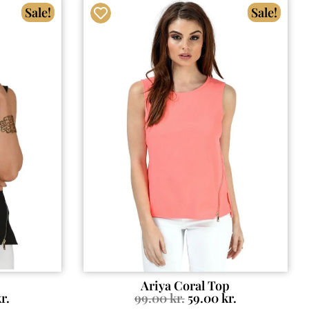
Sale!
Sale!
Ariya Coral Top
r.
99.00
kr.
59.00
kr.