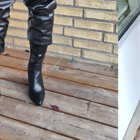
KURV
Add To Wishlist
 kr
dage til pakkeshop
webshop
turret
y & AnyDay