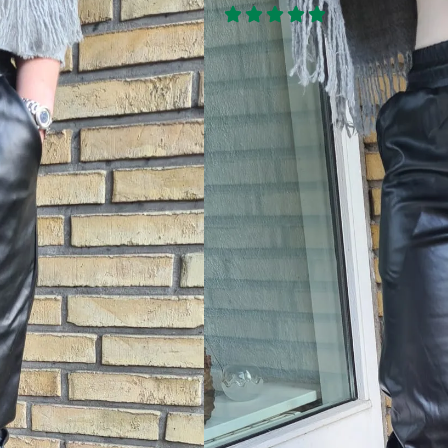
(1 Kundeanmeldels
Er du vil med læder look bukse
Så er de her bukser MUST, i dit
Lækker sort læder look buks
Mega nice pasform
Lommer i siden og bag på
Elastik i taljen med snor
Elastik ved foden
Med stræk
Materiale:
60% polyster, 40% elastane
Størrelsesguide:
Se længere ned i produkt beskri