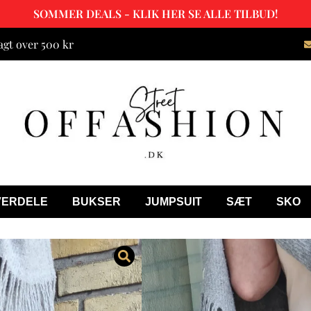
SOMMER DEALS - KLIK HER SE ALLE TILBUD!
agt over 500 kr
VERDELE
BUKSER
JUMPSUIT
SÆT
SKO
Yara læder b
149.00
kr.