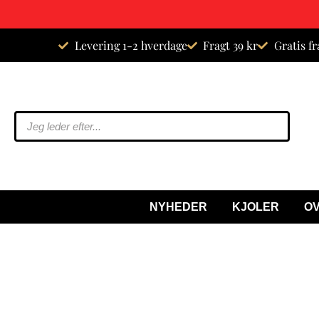
Spring
Levering 1-2 hverdage
Fragt 39 kr
Gratis fr
til
indhold
NYHEDER
KJOLER
O