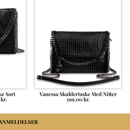
ke Sort
Vanessa Skuldertaske Med Nitter
0
kr.
399.00
kr.
 ANMELDELSER