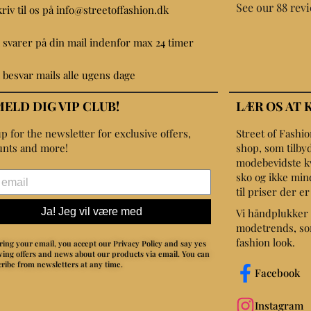
See our 88 rev
kriv til os på info@streetoffashion.dk
i svarer på din mail indenfor max 24 timer
i besvar mails alle ugens dage
MELD DIG VIP CLUB!
LÆR OS AT 
p for the newsletter for exclusive offers,
Street of Fashi
unts and more!
shop, som tilbyd
modebevidste kvin
sko og ikke min
til priser der e
Ja! Jeg vil være med
Vi håndplukker 
modetrends, som
fashion look.
ring your email, you accept our Privacy Policy and say yes
iving offers and news about our products via email.
You can
ribe from newsletters at any time.
Facebook
Instagram