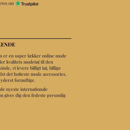
iews on
KENDE
on er en super lækker online mode
er kvalitets modetøj til den
de, vi levere billigt tøj, billige
dst det hotteste mode accessories,
r yderst fornuftige.
de nyeste internationale
 giver dig den fedeste personlig