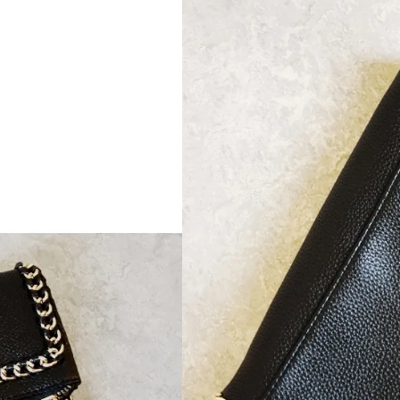
(0 Kundeanmeldels
1 på lager
TILFØJ TIL KURV
SKU:
Taske-GS
Categories:
Dametasker
,
Accessories
🚚 Fri fragt
– Ved køb for 500
⏰ Hurtig levering
– 1-2 hver
✅ Sikkerhed
– 100% Dansk 
🔄 Returret
– 14 dages fuld re
💳 Betaling
– Kort, MobilePa