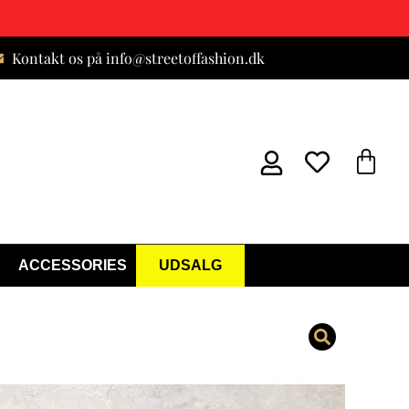
Kontakt os på info@streetoffashion.dk
ACCESSORIES
UDSALG
sover Taske