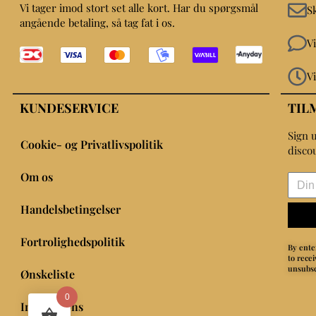
Vi tager imod stort set alle kort. Har du spørgsmål
S
angående betaling, så tag fat i os.
V
V
KUNDESERVICE
TIL
Sign u
Cookie- og Privatlivspolitik
disco
Om os
Handelsbetingelser
Fortrolighedspolitik
By ente
to rece
unsubsc
Ønskeliste
0
Inspirations