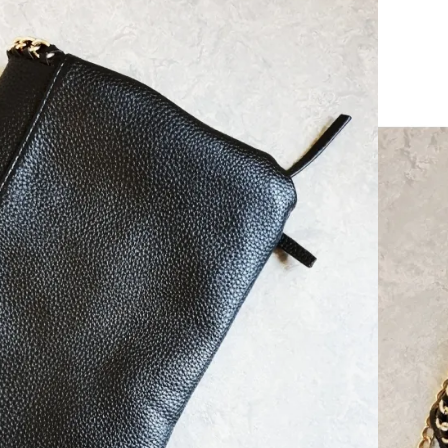
er)
Add To Wishlist
,
Udsalg
 kr
dage til pakkeshop
webshop
turret
y & AnyDay