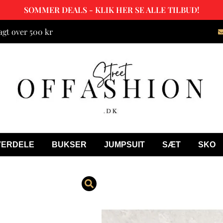
SOMMER DEALS - KLIK HER SE ALLE TILBUD!
agt over 500 kr
VERDELE
BUKSER
JUMPSUIT
SÆT
SKO
Manilla Cros
499.00
kr.
299.00
kr.