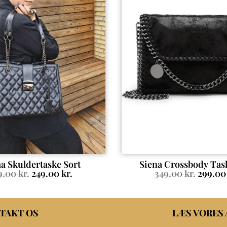
a Skuldertaske Sort
Siena Crossbody Tas
9.00
kr.
249.00
kr.
349.00
kr.
299.0
TAKT OS
LÆS VORES