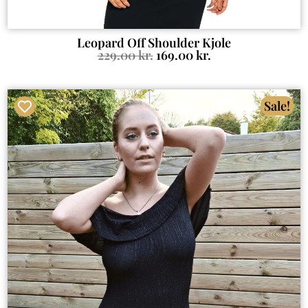
Leopard Off Shoulder Kjole
229.00
kr.
169.00
kr.
Sale!