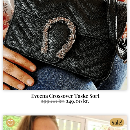
Eveena Crossover Taske Sort
299.00
kr.
249.00
kr.
Sale!