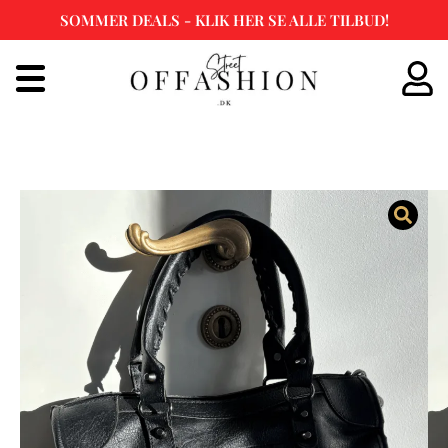
SOMMER DEALS - KLIK HER SE ALLE TILBUD!
Spring
til
indhold