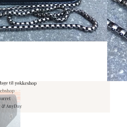
Add To Wishlist
,
Udsalg
 kr
dage til pakkeshop
webshop
turret
y & AnyDay