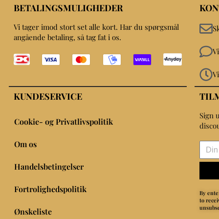
BETALINGSMULIGHEDER
KON
Vi tager imod stort set alle kort. Har du spørgsmål
S
angående betaling, så tag fat i os.
V
V
KUNDESERVICE
TIL
Sign u
Cookie- og Privatlivspolitik
disco
Om os
Handelsbetingelser
Fortrolighedspolitik
By ente
to rece
unsubsc
Ønskeliste