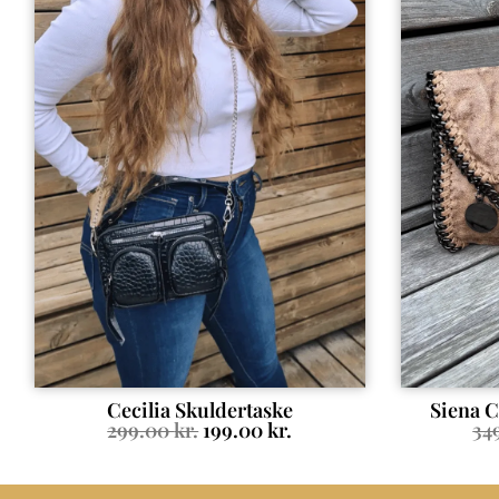
Cecilia Skuldertaske
Siena 
299.00
kr.
199.00
kr.
34