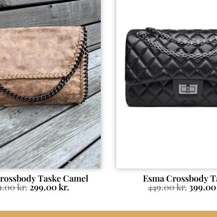
Crossbody Taske Camel
Esma Crossbody T
9.00
kr.
299.00
kr.
449.00
kr.
399.0