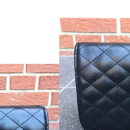
(0 Kundeanmeldels
Lækker sort crossover taske me
Tasken har dem perfekte størrelse
hvor du kun har behov for de vig
Tasken har 1 stort rum samt 1 
Der er plads til fx. dankort, nøgl
Vi er i bestemt vild med denne
taske.
Materiale:
Kvalitets PU læder
Mål:
20 cm bred
13 cm høj