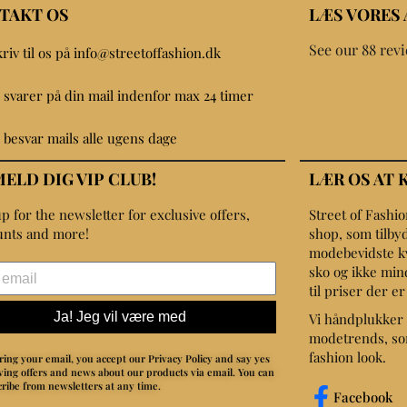
TAKT OS
LÆS VORES
See our 88 rev
kriv til os på info@streetoffashion.dk
i svarer på din mail indenfor max 24 timer
i besvar mails alle ugens dage
MELD DIG VIP CLUB!
LÆR OS AT 
p for the newsletter for exclusive offers,
Street of Fashi
unts and more!
shop, som tilbyd
modebevidste kvin
sko og ikke min
til priser der e
Ja! Jeg vil være med
Vi håndplukker 
modetrends, som
fashion look.
ring your email, you accept our Privacy Policy and say yes
iving offers and news about our products via email.
You can
ribe from newsletters at any time.
Facebook