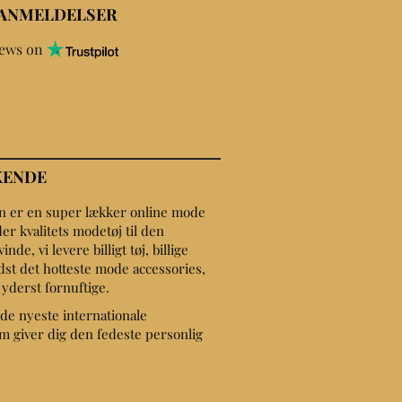
 ANMELDELSER
iews on
KENDE
on er en super lækker online mode
er kvalitets modetøj til den
de, vi levere billigt tøj, billige
dst det hotteste mode accessories,
r yderst fornuftige.
de nyeste internationale
 giver dig den fedeste personlig