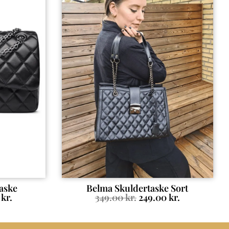
aske
Belma Skuldertaske Sort
0
kr.
349.00
kr.
249.00
kr.