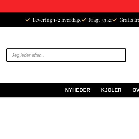
Spring
Levering 1-2 hverdage
Fragt 39 kr
Gratis fr
til
indhold
NYHEDER
KJOLER
O