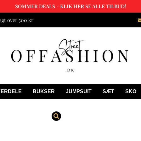
SOMMER DEALS - KLIK HER SE ALLE TILBUD!
agt over 500 kr
VERDELE
BUKSER
JUMPSUIT
SÆT
SKO
Angie Sort C
399.00
kr.
299.00
kr.