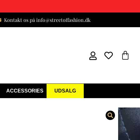
Kontakt os på info@streetoffashion.dk
ACCESSORIES
UDSALG
rossover Taske