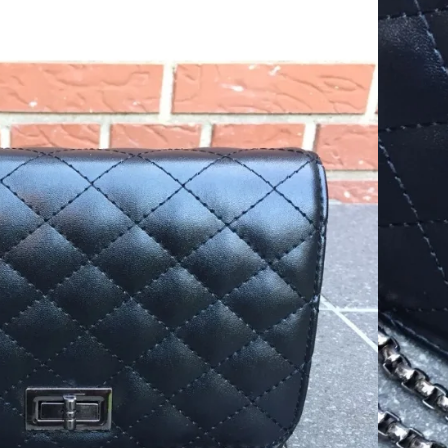
er)
d kæderem i et fedt design.
, og er det perfekte valg til en tur i byen eller andet,
tigste ting.
mindre rum med lynlås.
er, læbestift osv.
 taske som kan bruges som skuldertaske eller crossover