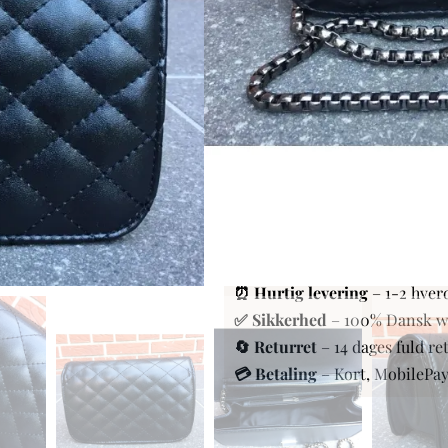
8 cm dyb
2 på lager
TILFØJ TIL KURV
SKU:
R1-H3
Categories:
Dametasker
,
Accessories
🚚 Fri fragt
– Ved køb for 500
⏰ Hurtig levering
– 1-2 hver
✅ Sikkerhed
– 100% Dansk 
🔄 Returret
– 14 dages fuld re
💳 Betaling
– Kort, MobilePa