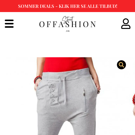
SOMMER DEALS - KLIK HER SE ALLE TILBUD!
Spring
til
indhold