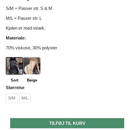
S/M = Passer str. S & M
M/L = Passer str. L
Kjolen er med stræk.
Materiale:
70% viskose, 30% polyster
Sort
Beige
Størrelse
S/M
M/L
TILFØJ TIL KURV