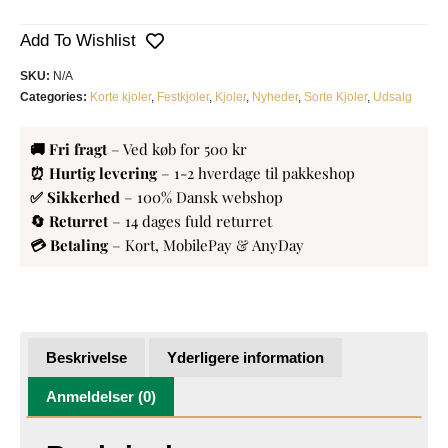
Add To Wishlist
SKU:
N/A
Categories:
Korte kjoler
,
Festkjoler
,
Kjoler
,
Nyheder
,
Sorte Kjoler
,
Udsalg
🚚 Fri fragt
– Ved køb for 500 kr
⏰ Hurtig levering
– 1-2 hverdage til pakkeshop
✅ Sikkerhed
– 100% Dansk webshop
🔄 Returret
– 14 dages fuld returret
💳 Betaling
– Kort, MobilePay & AnyDay
Beskrivelse
Yderligere information
Anmeldelser (0)