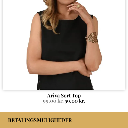
Ariya Sort Top
99.00
kr.
59.00
kr.
BETALINGSMULIGHEDER