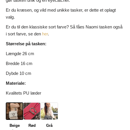
gør tasken unik og en eyecatcher.
Er du kræsen, og vild med unikke tasker, er dette et oplagt
valg.
Er du til den klassiske sort farve? Så fåes Naomi tasken også
i sort farve, se den
her
.
Størrelse på tasken:
Længde 26 cm
Bredde 16 cm
Dybde 10 cm
Materiale:
Kvalitets PU læder
Beige
Rød
Grå