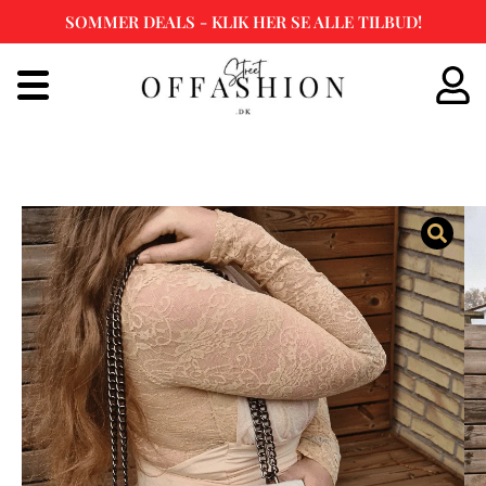
SOMMER DEALS - KLIK HER SE ALLE TILBUD!
Spring
til
indhold