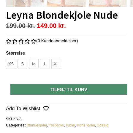
Leyna Blondekjole Nude
199.00
kr.
149.00
kr.
(0 Kundeanmeldelser)
Størrelse
XS
S
M
L
XL
TILFØJ TIL KURV
Add To Wishlist
SKU:
N/A
Categories:
Blondekjoler
,
Festkjoler
,
Kjoler
,
Korte kjoler
,
Udsalg