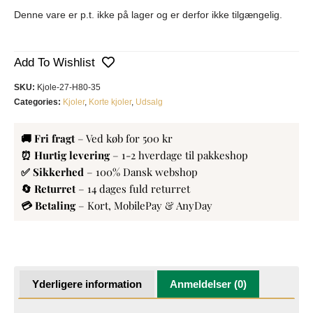
Denne vare er p.t. ikke på lager og er derfor ikke tilgængelig.
Add To Wishlist
SKU:
Kjole-27-H80-35
Categories:
Kjoler
,
Korte kjoler
,
Udsalg
🚚 Fri fragt
– Ved køb for 500 kr
⏰ Hurtig levering
– 1-2 hverdage til pakkeshop
✅ Sikkerhed
– 100% Dansk webshop
🔄 Returret
– 14 dages fuld returret
💳 Betaling
– Kort, MobilePay & AnyDay
Yderligere information
Anmeldelser (0)