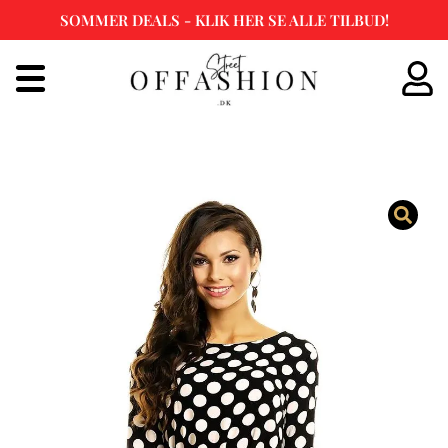
SOMMER DEALS - KLIK HER SE ALLE TILBUD!
Spring
til
indhold