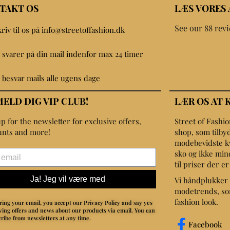
TAKT OS
LÆS VORES
See our 88 rev
kriv til os på info@streetoffashion.dk
i svarer på din mail indenfor max 24 timer
i besvar mails alle ugens dage
MELD DIG VIP CLUB!
LÆR OS AT 
p for the newsletter for exclusive offers,
Street of Fashi
unts and more!
shop, som tilbyd
modebevidste kvin
sko og ikke min
til priser der e
Ja! Jeg vil være med
Vi håndplukker 
modetrends, som
fashion look.
ring your email, you accept our Privacy Policy and say yes
iving offers and news about our products via email.
You can
ribe from newsletters at any time.
Facebook