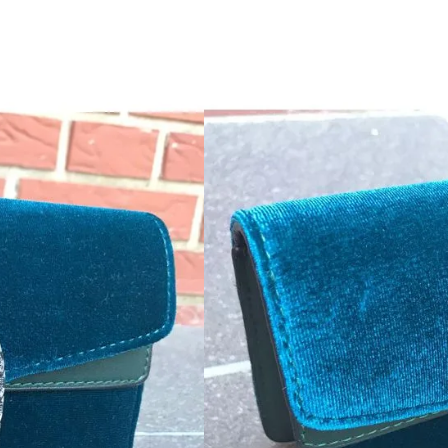
(0 Kundeanmeldels
Mega fed Ciara crossbody taske 
Tasken er en blanding af blå og
Billedet viser meget godt hvord
Modellen er en crossover taske
Indvendigt er der 1 stort rum, pl
Deusden er 1 lille rum, med plad
gider og have pungen med sig.
Super fed taske, som er en lille 
nem og rende rundt med.
Mål på tasken:
20 cm i breden
13 cm i højden