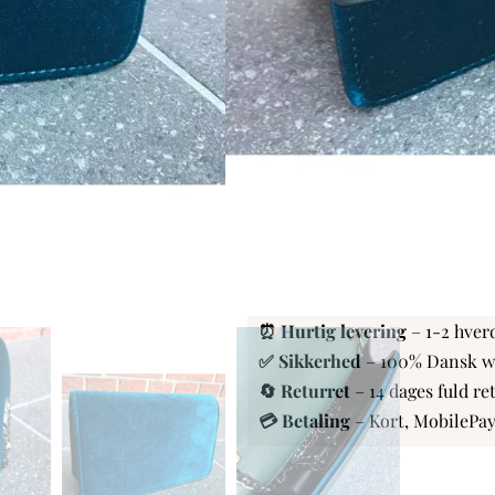
6,5 cm i dybden
Materiale:
Velour og kvalitets læder look 
Ikke på lager
SKU:
TaskeCiarra-Patr
Categories:
Accessories
,
Dametasker
🚚 Fri fragt
– Ved køb for 500
⏰ Hurtig levering
– 1-2 hver
✅ Sikkerhed
– 100% Dansk 
🔄 Returret
– 14 dages fuld re
💳 Betaling
– Kort, MobilePa