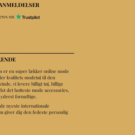
 ANMELDELSER
iews on
KENDE
on er en super lækker online mode
er kvalitets modetøj til den
de, vi levere billigt tøj, billige
dst det hotteste mode accessories,
r yderst fornuftige.
de nyeste internationale
 giver dig den fedeste personlig