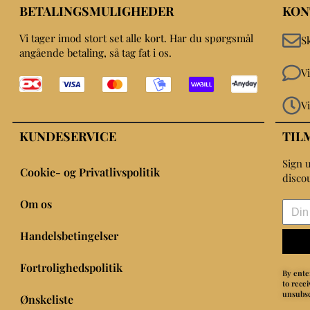
BETALINGSMULIGHEDER
KON
Vi tager imod stort set alle kort. Har du spørgsmål
S
angående betaling, så tag fat i os.
V
V
KUNDESERVICE
TIL
Sign u
Cookie- og Privatlivspolitik
disco
Om os
Handelsbetingelser
Fortrolighedspolitik
By ente
to rece
unsubsc
Ønskeliste