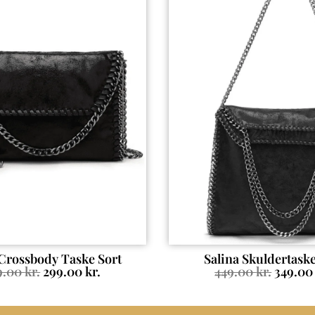
Crossbody Taske Sort
Salina Skuldertaske
9.00
kr.
299.00
kr.
449.00
kr.
349.0