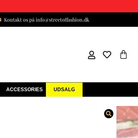
Kontakt os på info@streetoffashion.dk
ACCESSORIES
UDSALG
 Taske Petroleum