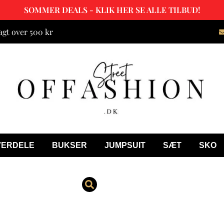
SOMMER DEALS - KLIK HER SE ALLE TILBUD!
agt over 500 kr
VERDELE
BUKSER
JUMPSUIT
SÆT
SKO
Ciara Velour
299.00
kr.
199.00
kr.