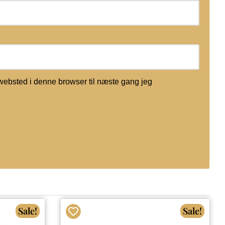
websted i denne browser til næste gang jeg
Sale!
Sale!