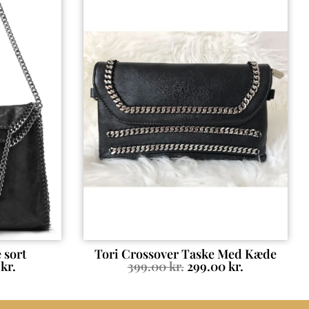
 sort
Tori Crossover Taske Med Kæde
0
kr.
399.00
kr.
299.00
kr.