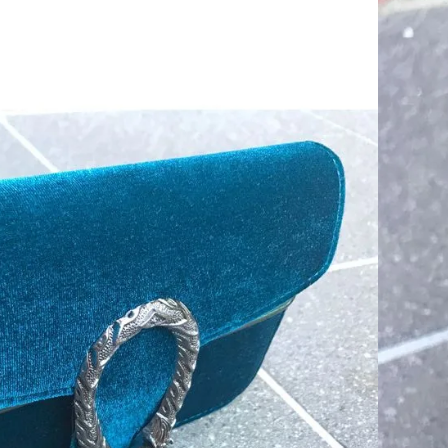
er)
i en fed og unik farve!
 petroleumsfarve, lækker og anderledes farve.
an tasken ser ud.
 med metal kæde og fed detaljer.
ads til fx. mobilen, nøgler og andre små praktiske ting.
s til fx. læbestift, mønstersedler, osv. hvis man ikke
model, men plads til de vigtigste ting, og ikke mindst