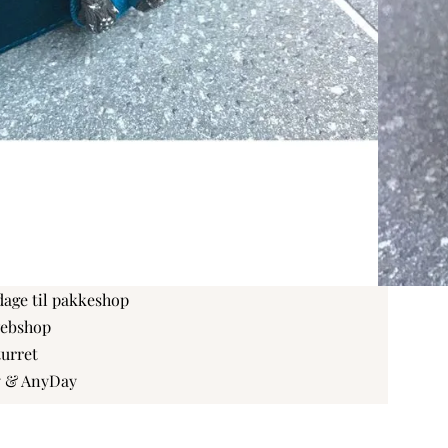
i siderne samt bunden
Add To Wishlist
,
Udsalg
 kr
dage til pakkeshop
webshop
turret
y & AnyDay