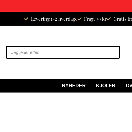
Spring
Levering 1-2 hverdage
Fragt 39 kr
Gratis fr
til
indhold
NYHEDER
KJOLER
O