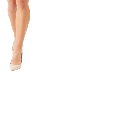
dage til pakkeshop
webshop
turret
y & AnyDay