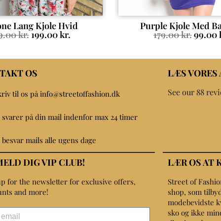
ne Lang Kjole Hvid
Purple Kjole Med B
9.00
kr.
199.00
kr.
179.00
kr.
99.00
TAKT OS
LÆS VORES
See our 88 rev
kriv til os på info@streetoffashion.dk
i svarer på din mail indenfor max 24 timer
i besvar mails alle ugens dage
MELD DIG VIP CLUB!
LÆR OS AT 
p for the newsletter for exclusive offers,
Street of Fashi
unts and more!
shop, som tilbyd
modebevidste kvin
sko og ikke min