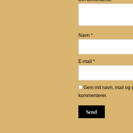
Navn
*
E-mail
*
Gem mit navn, mail og 
kommenterer.