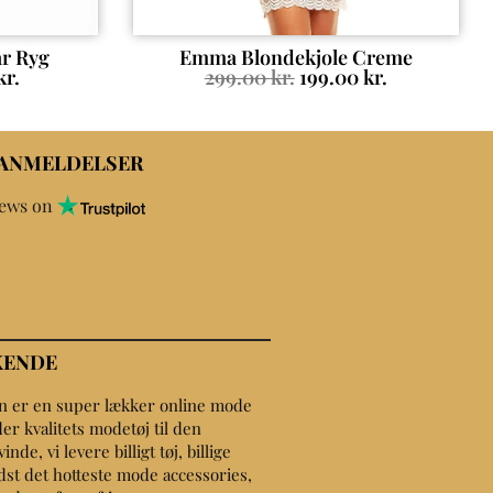
ar Ryg
Emma Blondekjole Creme
kr.
299.00
kr.
199.00
kr.
 ANMELDELSER
iews on
KENDE
on er en super lækker online mode
er kvalitets modetøj til den
de, vi levere billigt tøj, billige
dst det hotteste mode accessories,