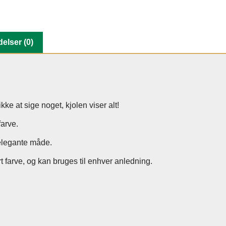
elser (0)
ke at sige noget, kjolen viser alt!
arve.
 elegante måde.
rt farve, og kan bruges til enhver anledning.