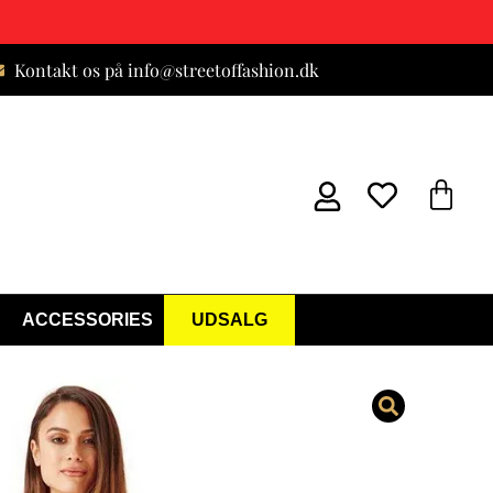
Kontakt os på info@streetoffashion.dk
ACCESSORIES
UDSALG
Festkjole Nude