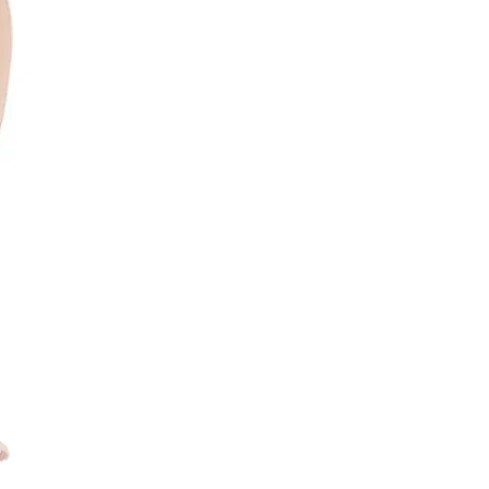
⏰ Hurtig levering
– 1-2 hver
✅ Sikkerhed
– 100% Dansk 
🔄 Returret
– 14 dages fuld re
💳 Betaling
– Kort, MobilePa