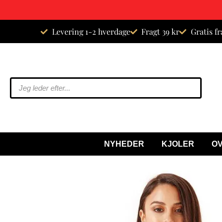
Spring
Levering 1-2 hverdage
Fragt 39 kr
Gratis fr
til
indhold
NYHEDER
KJOLER
O