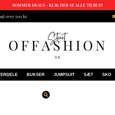
SOMMER DEALS - KLIK HER SE ALLE TILBUD!
agt over 500 kr
VERDELE
BUKSER
JUMPSUIT
SÆT
SKO
Asia Blonde 
379.00
kr.
299.00
kr.