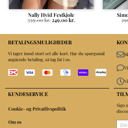
Nally Hvid Festkjole
Simo
339.00
kr.
249.00
kr.
29
BETALINGSMULIGHEDER
KON
Vi tager imod stort set alle kort. Har du spørgsmål
S
angående betaling, så tag fat i os.
V
V
KUNDESERVICE
TIL
Sign u
Cookie- og Privatlivspolitik
disco
Om os