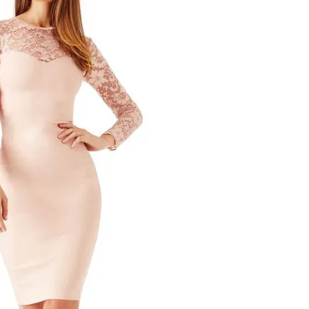
er)
e
KURV
Add To Wishlist
,
Festkjoler
,
Kjoler
,
Udsalg
 kr