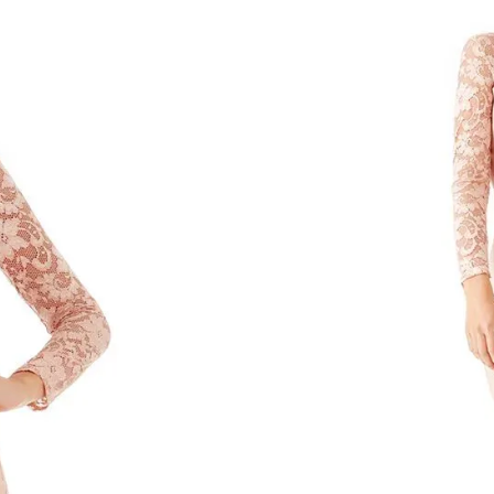
(0 Kundeanmeldels
Nude
Sort
Navy
Win
Størrelse
S
M
L
XL
TILFØJ TIL 
SKU:
HR2-H3
Categories:
Blondekjoler
,
Best Sellers
🚚 Fri fragt
– Ved køb for 500