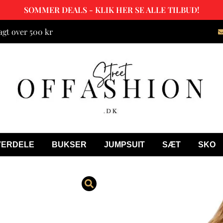
SOMMER DEALS - KLIK HER SE ALLE TILBUD!
agt over 500 kr
VERDELE
BUKSER
JUMPSUIT
SÆT
SKO
Animal Velou
249.00
kr.
119.00
kr.