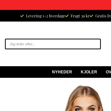
Spring
Levering 1-2 hverdage
Fragt 39 kr
Gratis fr
til
indhold
NYHEDER
KJOLER
O