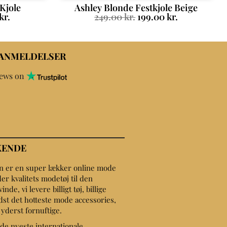
Kjole
Ashley Blonde Festkjole Beige
kr.
249.00
kr.
199.00
kr.
 ANMELDELSER
iews on
KENDE
on er en super lækker online mode
er kvalitets modetøj til den
de, vi levere billigt tøj, billige
dst det hotteste mode accessories,
r yderst fornuftige.
de nyeste internationale