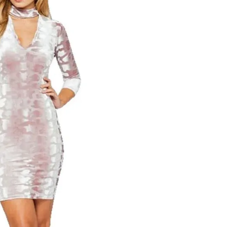
er)
KURV
Add To Wishlist
oler
,
Udsalg
 kr