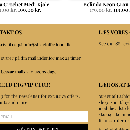
ia Crochet Medi Kjole
Belinda Neon Grøn 
9.00
kr.
199.00
kr.
179.00
kr.
119.00
TAKT OS
LÆS VORES
See our 88 rev
kriv til os på info@streetoffashion.dk
i svarer på din mail indenfor max 24 timer
i besvar mails alle ugens dage
MELD DIG VIP CLUB!
LÆR OS AT 
p for the newsletter for exclusive offers,
Street of Fashi
unts and more!
shop, som tilbyd
modebevidste kvin
sko og ikke min
til priser der e
Ja! Jeg vil være med
Vi håndplukker 