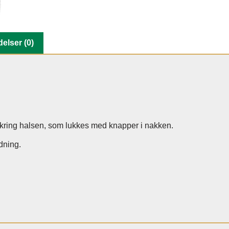
elser (0)
omkring halsen, som lukkes med knapper i nakken.
dning.