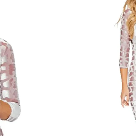
(0 Kundeanmeldels
Lyserød
Grå
Størrelse
M
L
TILFØJ TIL 
SKU:
N/A
Categories:
Kjoler
,
Festkjoler
,
Korte kj
🚚 Fri fragt
– Ved køb for 500