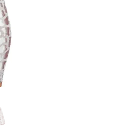
⏰ Hurtig levering
– 1-2 hver
✅ Sikkerhed
– 100% Dansk 
🔄 Returret
– 14 dages fuld re
💳 Betaling
– Kort, MobilePa