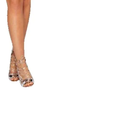
dage til pakkeshop
webshop
turret
y & AnyDay