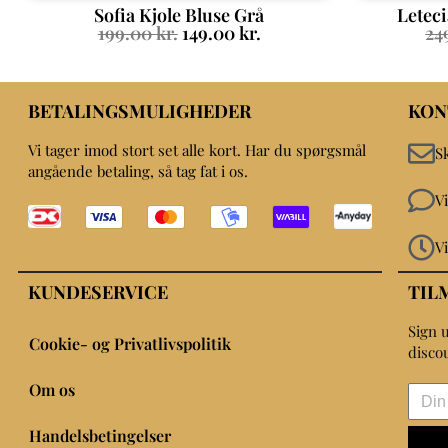
Sofia Kjole Bluse Grå
Letec
199.00
kr.
149.00
kr.
24
BETALINGSMULIGHEDER
KON
Vi tager imod stort set alle kort. Har du spørgsmål
S
angående betaling, så tag fat i os.
V
V
KUNDESERVICE
TIL
Sign u
Cookie- og Privatlivspolitik
disco
Om os
Handelsbetingelser