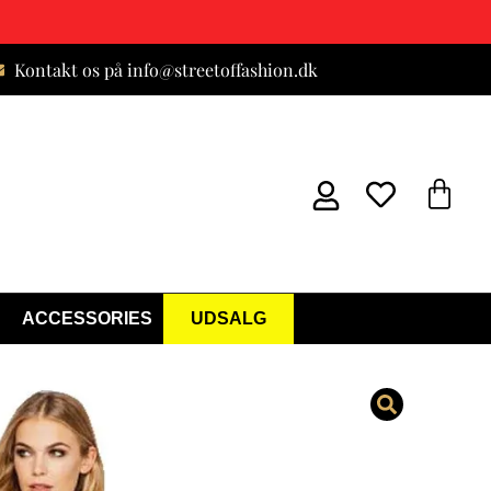
Kontakt os på info@streetoffashion.dk
ACCESSORIES
UDSALG
r Kjole Lyserød