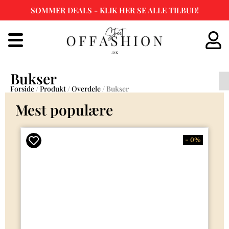
SOMMER DEALS - KLIK HER SE ALLE TILBUD!
Spring
til
indhold
Bukser
Forside
/
Produkt
/
Overdele
/ Bukser
Mest populære
- 0%