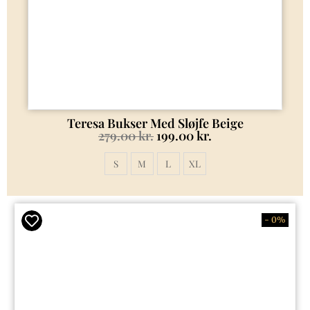
Teresa Bukser Med Sløjfe Beige
279.00
kr.
199.00
kr.
S
M
L
XL
- 0%